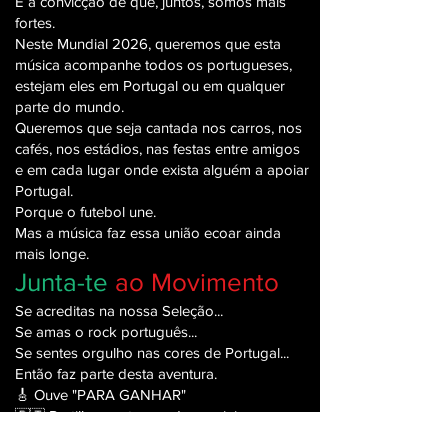
É a convicção de que, juntos, somos mais
fortes.
Neste Mundial 2026, queremos que esta
música acompanhe todos os portugueses,
estejam eles em Portugal ou em qualquer
parte do mundo.
Queremos que seja cantada nos carros, nos
cafés, nos estádios, nas festas entre amigos
e em cada lugar onde exista alguém a apoiar
Portugal.
Porque o futebol une.
Mas a música faz essa união ecoar ainda
mais longe.
Junta-te
ao Movimento
Se acreditas na nossa Seleção...
Se amas o rock português...
Se sentes orgulho nas cores de Portugal...
Então faz parte desta aventura.
🎸 Ouve "PARA GANHAR"
🇵🇹 Partilha nas tuas redes sociais
⚽ Envia aos teus amigos e familiares