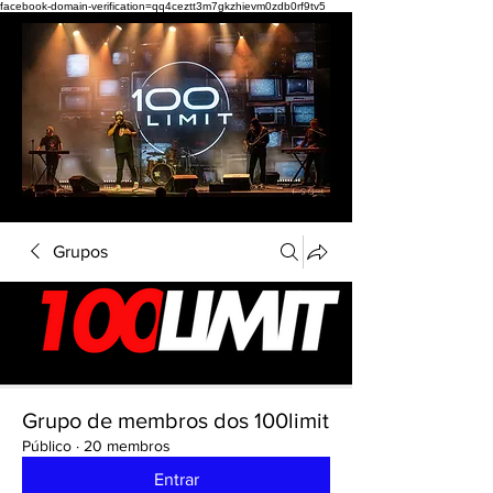
facebook-domain-verification=qq4ceztt3m7gkzhievm0zdb0rf9tv5
Grupos
Grupo de membros dos 100limit
Público
·
20 membros
Entrar