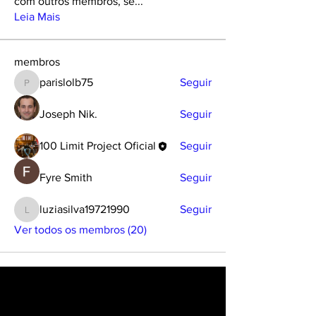
com outros membros, se
...
Leia Mais
membros
parislolb75
Seguir
parislolb75
Joseph Nik.
Seguir
100 Limit Project Oficial
Seguir
Fyre Smith
Seguir
luziasilva19721990
Seguir
luziasilva19721990
Ver todos os membros (20)