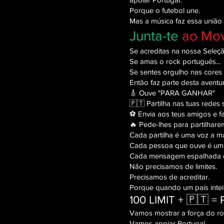
Porque o futebol une.
Mas a música faz essa união 
Junta-te
ao Mo
Se acreditas na nossa Seleção
Se amas o rock português...
Se sentes orgulho nas cores 
Então faz parte desta aventur
🎸 Ouve "PARA GANHAR"
🇵🇹 Partilha nas tuas redes 
⚽ Envia aos teus amigos e fa
🔥 Pede-lhes para partilhar
Cada partilha é uma voz a ma
Cada pessoa que ouve é um 
Cada mensagem espalhada é m
Não precisamos de limites.
Precisamos de acreditar.
Porque quando um país intei
100 LIMIT +
🇵🇹
= 
Vamos mostrar a força do ro
Vamos apoiar Portugal.