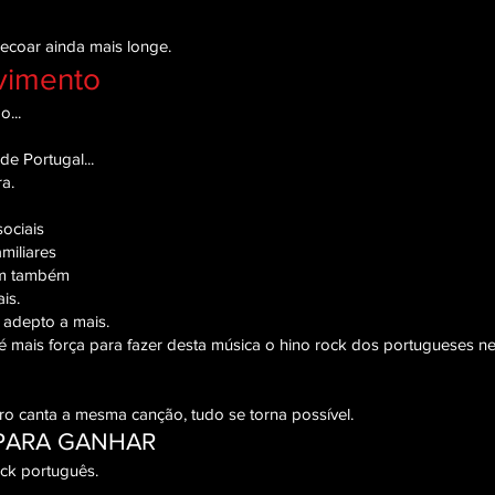
ecoar ainda mais longe.
vimento
...
de Portugal...
a.
sociais
miliares
em também
is.
adepto a mais.
ais força para fazer desta música o hino rock dos portugueses ne
ro canta a mesma canção, tudo se torna possível.
PARA GANHAR
ck português.