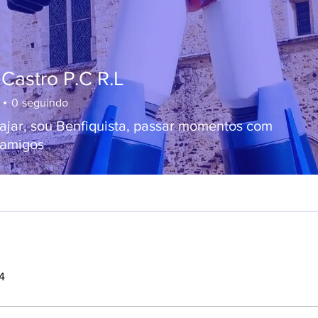
Castro P.C R.L
0
seguindo
ajar, sou Benfiquista, passar momentos com
 amigos
4