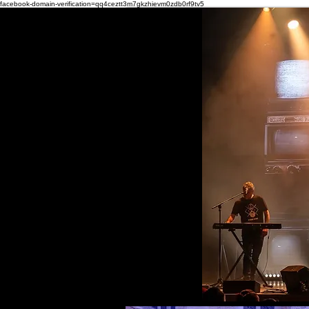
facebook-domain-verification=qq4ceztt3m7gkzhievm0zdb0rf9tv5