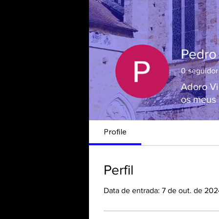
Pedro 
0
seguidor
Adoro Vi
os meus
Profile
Perfil
Data de entrada: 7 de out. de 202